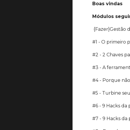
Boas vindas
Módulos segui
 {Fazer}Gestão
#1 - O primeiro 
#2 - 2 Chaves par
#3 - A ferramen
#4 - Porque não 
#5 - Turbine se
#6 - 9 Hacks da
#7 - 9 Hacks da