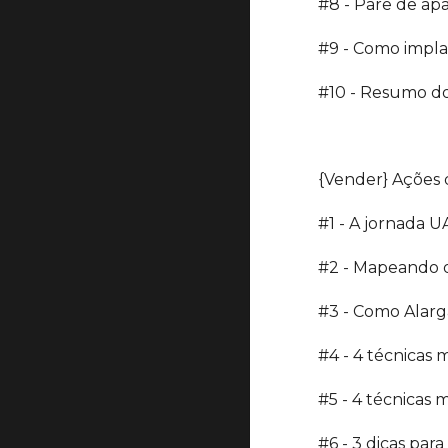
#8 - Pare de apa
#9 - Como impla
#10 - Resumo do
{Vender} Ações d
#1 - A jornada 
#2 - Mapeando o
#3 - Como Alarga
#4 - 4 técnicas 
#5 - 4 técnicas
#6 - 3 dicas par