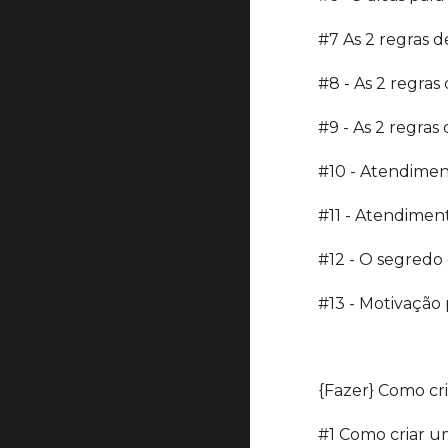
#7 As 2 regras d
#8 - As 2 regras
#9 - As 2 regras
#10 - Atendimen
#11 - Atendimen
#12 - O segredo
#13 - Motivação
{Fazer} Como cr
#1 Como criar u