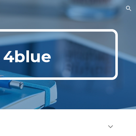
ion
 4blue