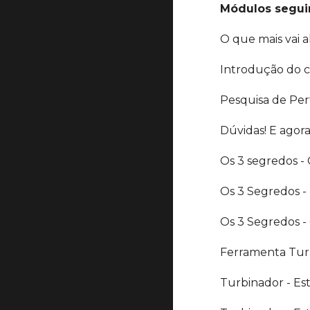
Módulos segui
O que mais vai a
Introdução do 
Pesquisa de Perf
Dúvidas! E agor
Os 3 segredos -
Os 3 Segredos -
Os 3 Segredos -
Ferramenta Tur
Turbinador - Es