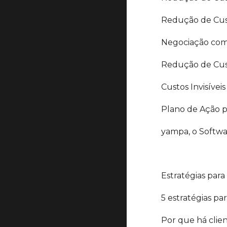
Redução de Cust
Negociação com
Redução de Cust
Custos Invisívei
Plano de Ação p
yampa, o Softwa
Estratégias par
5 estratégias p
Por que há cli