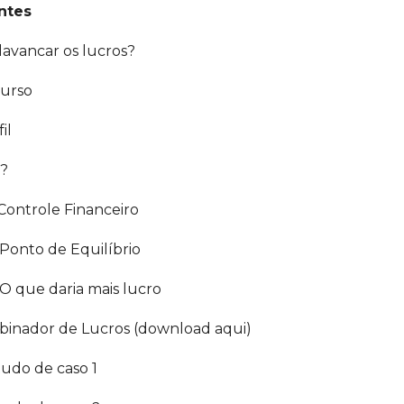
ntes
lavancar os lucros?
curso
il
a?
 Controle Financeiro
 Ponto de Equilíbrio
 O que daria mais lucro
binador de Lucros (download aqui)
tudo de caso 1